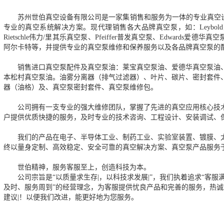
苏州世伯真空设备有限公司是一家集销售和服务为一体的专业真空
专业的真空系统解决方案。现代理销售各大品牌真空泵，如：Leybold莱
Rietschle伟力/里其乐真空泵、Pfeiffer普发真空泵、Edwards爱德华
阿尔卡特等，并提供专业的真空泵维修和保养服务以及各品牌真空泵的
销售进口真空泵配件及真空泵油：莱宝真空泵油、爱德华真空泵油
本松村真空泵油。油雾分离器（排气过滤器）、叶片、碳片、密封套件
器（油格）及、真空泵密封套件、真空泵维修包。
公司拥有一支专业的强大维修团队，掌握了先进的真空应用核心技
户提供优质快捷的服务，及时专业的技术咨询、工程设计、安装调试、
我们的产品在电子、半导体工业、制药工业、实验室装置、镀膜、
终以量身定制、高效稳定、安全可靠的真空解决方案、真空泵产品服务
世伯精神，服务客服至上，创造科技为本。
公司宗旨是“以质量求生存|，以科技求发展|”，我们执着追求“客
及时、服务周到”的经营理念，为客服提供忧良产品和完善的服务，热
建议|！以便我们改进，能更好地为您服务。