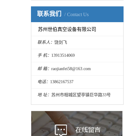
联系我们
Contact Us
爱德华真空泵E2M40
苏州世伯真空设备有限公司
联系人：
饶剑飞
手 机：
13913514069
邮 箱：
raojianfei58@163.com
电话：
13862167537
地 址：
苏州市相城区望亭镇巨华路33号
Edwards爱德华真空泵EH2600