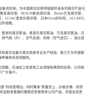
设备供应商，为中国真空应用领域提供各系列真空产品与
宝真空泵、BUSCH普旭真空泵、Becker贝克真空泵、
真空泵、ULVAC爱发科真空泵、日本Orion好利旺、ALCATEL
配件销售。
、爱发科真空泵油、里其乐真空泵油、贝克真空泵油，日
、排气阀（片）、空气总成、风格（空气滤芯）、油过滤
术和真空设备与真空系统专业生产经验，致力于为中国客
保养维修及现场服务。
太阳能、石油化工和其他工业领域有典型的应用，公司始
于广大客户。
服满意”的经营理念。同时秉承“质量至上、价格合理、供货
诚欢迎新老客服的惠顾还有使用本公司产品，并提出宝贵